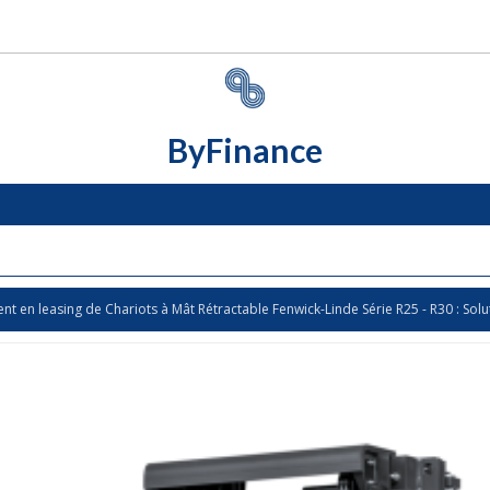
ByFinance
nt en leasing de Chariots à Mât Rétractable Fenwick-Linde Série R25 - R30 : S