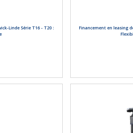
ck-Linde Série T16 - T20 :
Financement en leasing de
e
Flexi