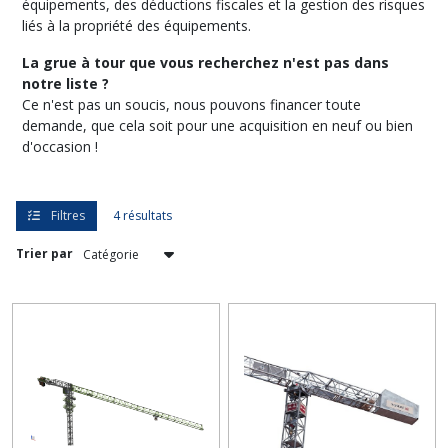
équipements, des déductions fiscales et la gestion des risques
Financement
liés à la propriété des équipements.
Bulldozer
(4)
La grue à tour que vous recherchez n'est pas dans
notre liste ?
Ce n'est pas un soucis, nous pouvons financer toute
Financement
Grue
demande, que cela soit pour une acquisition en neuf ou bien
à
d'occasion !
tour
(4)
Filtres
4 résultats
Financement
Trier par
Chargeuse
à
roues
(2)
Financement
Pelle
Minière
Hydraulique
(4)