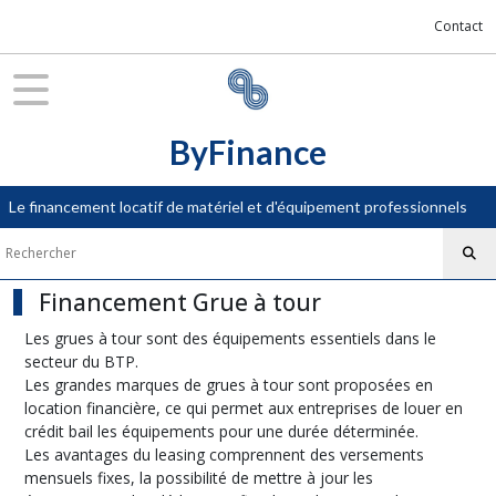
Fermer
Contact
FILTRES
Tous
ByFinance
les
produits
Le financement locatif de matériel et d'équipement professionnels
BTP
Financement
Pelle
Financement Grue à tour
hydraulique
(4)
Les grues à tour sont des équipements essentiels dans le
secteur du BTP.
Les grandes marques de grues à tour sont proposées en
Financement
location financière, ce qui permet aux entreprises de louer en
Compacteur
crédit bail les équipements pour une durée déterminée.
(4)
Les avantages du leasing comprennent des versements
mensuels fixes, la possibilité de mettre à jour les