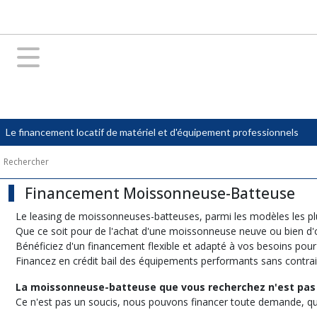
Fermer
FILTRES
Tous
les
produits
Le financement locatif de matériel et d'équipement professionnels
Agriculture
Financement
Tracteur
Financement Moissonneuse-Batteuse
(5)
Le leasing de moissonneuses-batteuses, parmi les modèles les plus
Que ce soit pour de l'achat d'une moissonneuse neuve ou bien d'
Financement
Bénéficiez d'un financement flexible et adapté à vos besoins pour
Moissonneuse-
Financez en crédit bail des équipements performants sans contrain
Batteuse
(6)
La moissonneuse-batteuse que vous recherchez n'est pas d
Ce n'est pas un soucis, nous pouvons financer toute demande, que