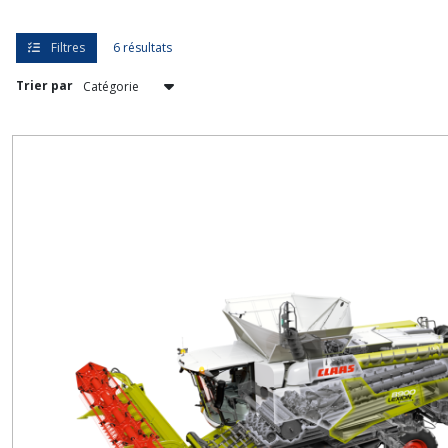
Financement
Semoir
(4)
Filtres
6 résultats
Trier par
Financement
Pulvérisateur
(4)
Financement
Porteur
(2)
Afficher
les
résultats