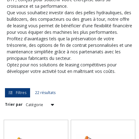
Financement
croissance et sa performance.
Bulldozer
Que vous souhaitiez investir dans des pelles hydrauliques, des
(4)
bulldozers, des compacteurs ou des grues à tour, notre offre
de leasing vous permet de bénéficier d'une flexibilité financière
pour vous équiper des machines les plus performantes.
Financement
Grue
Profitez d'avantages tels que la préservation de votre
à
trésorerie, des options de fin de contrat personnalisées et une
tour
maintenance simplifiée grâce à nos partenariats avec les
(4)
principaux fabricants du secteur.
Optez pour nos solutions de leasing compétitives pour
développer votre activité tout en maîtrisant vos coûts.
Financement
Chargeuse
à
roues
Filtres
22 résultats
(2)
Trier par
Financement
Pelle
Minière
Hydraulique
(4)