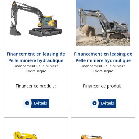
Financement en leasing de
Financement en leasing de
Pelle minière hydraulique
Pelle minière hydraulique
Financement Pelle Minière
Financement Pelle Minière
Volvo ECR355E
Liebherr R 9100 G6
Hydraulique
Hydraulique
Financer ce produit :
Financer ce produit :
Détails
Détails