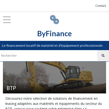
Fermer
Contact
FILTRES
Tous
ByFinance
les
produits
Le financement locatif de matériel et d'équipement professionnels
BTP
Financement
Pelle
hydraulique
(4)
BTP
Financement
Compacteur
(4)
Découvrez notre sélection de solutions de financement en
leasing adaptées aux matériels et équipements du secteur du
BTP, conçus pour soutenir votre entreprise dans sa