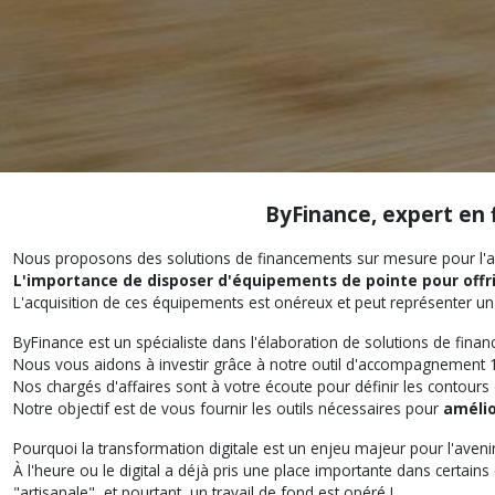
Financement en leasing sur mesure de matériel agricole
ByFinance, expert en
Nous proposons des solutions de financements sur mesure pour l'ac
L'importance de disposer d'équipements de pointe pour offrir
L'acquisition de ces équipements est onéreux et peut représenter un i
ByFinance est un spécialiste dans l'élaboration de solutions de finan
Nous vous aidons à investir grâce à notre outil d'accompagnement 100
Nos chargés d'affaires sont à votre écoute pour définir les contours
Notre objectif est de vous fournir les outils nécessaires pour
amélio
Pourquoi la transformation digitale est un enjeu majeur pour l'aveni
À l'heure ou le digital a déjà pris une place importante dans certa
"artisanale", et pourtant, un travail de fond est opéré !