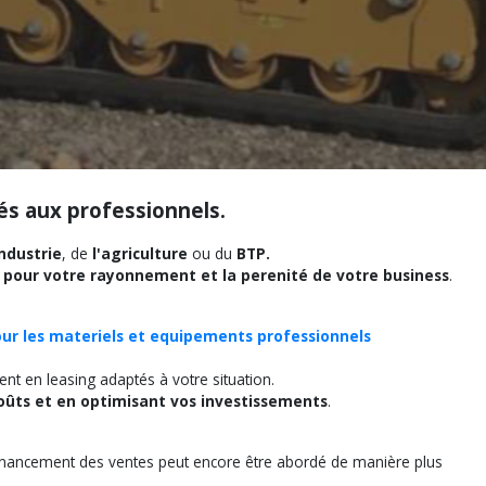
r mesure de matériel BTP
s aux professionnels.
industrie
, de
l'agriculture
ou du
BTP.
el pour votre rayonnement et la perenité de votre business
.
pour les materiels et equipements professionnels
nt en leasing adaptés à votre situation.
oûts et en optimisant vos investissements
.
e financement des ventes peut encore être abordé de manière plus