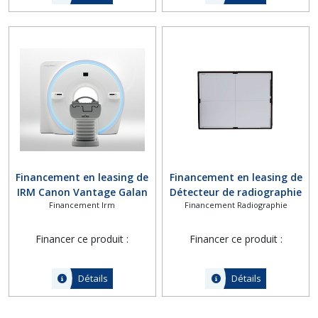
Financement en leasing de
Financement en leasing de
IRM Canon Vantage Galan
Détecteur de radiographie
Financement Irm
Financement Radiographie
3T
numérique Canon CXDI-
810C
Financer ce produit :
Financer ce produit :
Détails
Détails