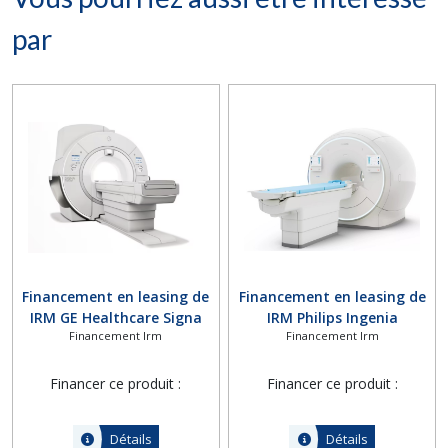
par
Financement en leasing de
Financement en leasing de
IRM GE Healthcare Signa
IRM Philips Ingenia
Financement Irm
Financement Irm
Pioneer
Ambition 1.5T X
Financer ce produit :
Financer ce produit :
Détails
Détails