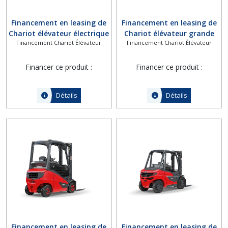
Financement en leasing de
Financement en leasing de
Chariot élévateur électrique
Chariot élévateur grande
Financement Chariot Élévateur
Financement Chariot Élévateur
Fenwick X35 à X50
hauteur Fenwick-Linde Série
A
Financer ce produit :
Financer ce produit :
Détails
Détails
Financement en leasing de
Financement en leasing de