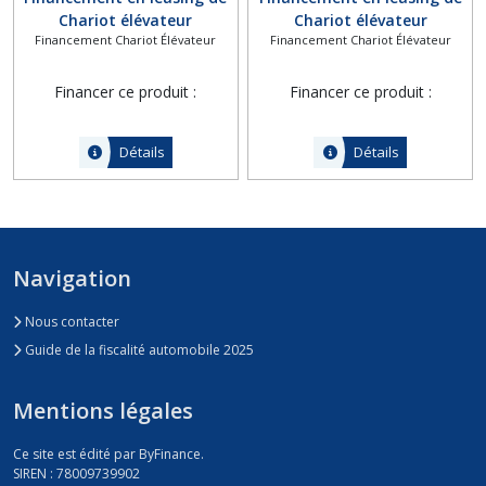
Chariot élévateur
Chariot élévateur
Financement Chariot Élévateur
Financement Chariot Élévateur
thermique Fenwick-Linde
thermique Fenwick-Linde
Série H16 à H20
Série H35 à H50
Financer ce produit :
Financer ce produit :
Détails
Détails
Navigation
Nous contacter
Guide de la fiscalité automobile 2025
Mentions légales
Ce site est édité par ByFinance.
SIREN : 78009739902