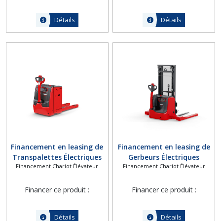
Lourdes et Hauteurs
Importantes
Détails
Détails
Financement en leasing de
Financement en leasing de
Transpalettes Électriques
Gerbeurs Électriques
Financement Chariot Élévateur
Financement Chariot Élévateur
Fenwick-Linde Série T25 -
Fenwick-Linde Série L10 -
T30 : Flexibilité et Puissance
L12 : Manutention Précise
pour la Manutention
et Sécurisée
Financer ce produit :
Financer ce produit :
Détails
Détails