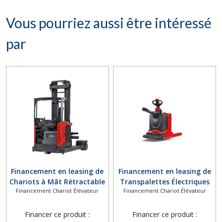
Vous pourriez aussi être intéressé
par
Financement en leasing de
Financement en leasing de
Chariots à Mât Rétractable
Transpalettes Électriques
Financement Chariot Élévateur
Financement Chariot Élévateur
Fenwick-Linde Série R25 -
Fenwick-Linde Série T16 -
R30 : Solutions de
T20 : Manutention Efficace
Manutention pour Charges
et Sécurisée
Financer ce produit :
Financer ce produit :